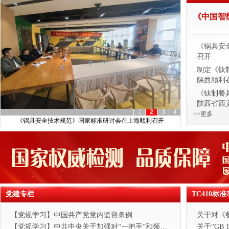
《中国智
顺利召开
《锅具安
召开
制定《钛
陕西顺利
《钛制餐
陕西省西
1
2
3
4
>>更多
准研讨会在上海顺利召开
《钛制餐具》行业标准起草小组第二次工作会议在陕西省西安市顺利召开
党建专栏
TC410标
【党规学习】中国共产党党内监督条例
【党规学习】中共中央关于加强对“一把手”和领导班子监督的意见